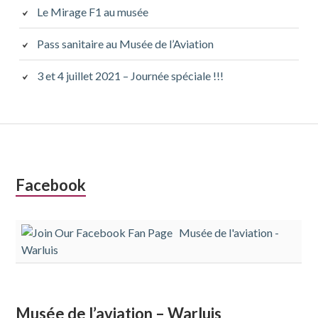
Le Mirage F1 au musée
Pass sanitaire au Musée de l’Aviation
3 et 4 juillet 2021 – Journée spéciale !!!
Colonne
Facebook
latérale
Musée de l'aviation -
subsidiaire
Warluis
Musée de l’aviation – Warluis