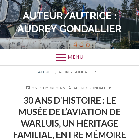
Aller
au
AUTEUR/AUTRICE :
contenu
AUDREY GONDALLIER
MENU
FIL
ACCUEIL
AUDREY GONDALLIER
D'ARIANE
PUBLIÉ
AUTEUR
2 SEPTEMBRE 2025
AUDREY GONDALLIER
LE
30 ANS D’HISTOIRE : LE
MUSÉE DE L’AVIATION DE
WARLUIS, UN HÉRITAGE
FAMILIAL, ENTRE MÉMOIRE