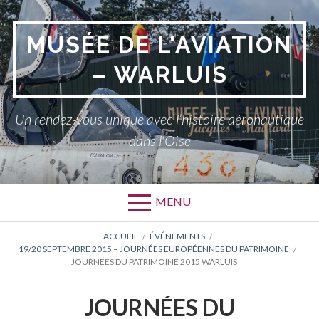
Aller
au
MUSÉE DE L'AVIATION
contenu
– WARLUIS
Un rendez-vous unique avec l’histoire aéronautique
dans l'Oise
MENU
FIL
ACCUEIL
ÉVÉNEMENTS
19/20 SEPTEMBRE 2015 – JOURNÉES EUROPÉENNES DU PATRIMOINE
D'ARIANE
JOURNÉES DU PATRIMOINE 2015 WARLUIS
JOURNÉES DU