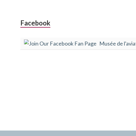
Colonne
Facebook
latérale
Musée de l'avia
subsidiaire