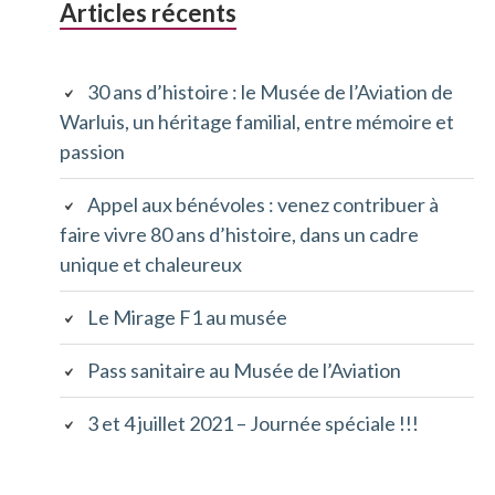
Barre
Articles récents
D'ARIANE
latérale
30 ans d’histoire : le Musée de l’Aviation de
principale
Warluis, un héritage familial, entre mémoire et
passion
Appel aux bénévoles : venez contribuer à
faire vivre 80 ans d’histoire, dans un cadre
unique et chaleureux
Le Mirage F1 au musée
Pass sanitaire au Musée de l’Aviation
3 et 4 juillet 2021 – Journée spéciale !!!