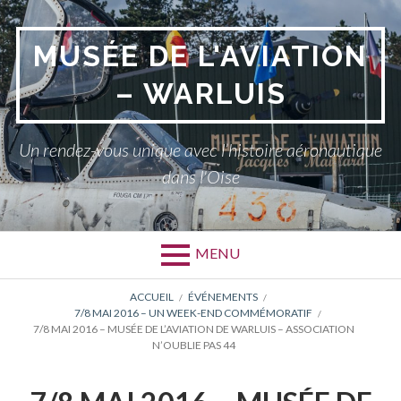
Aller
au
MUSÉE DE L'AVIATION
contenu
– WARLUIS
Un rendez-vous unique avec l’histoire aéronautique
dans l'Oise
MENU
FIL
ACCUEIL
ÉVÉNEMENTS
7/8 MAI 2016 – UN WEEK-END COMMÉMORATIF
D'ARIANE
7/8 MAI 2016 – MUSÉE DE L’AVIATION DE WARLUIS – ASSOCIATION
N’OUBLIE PAS 44