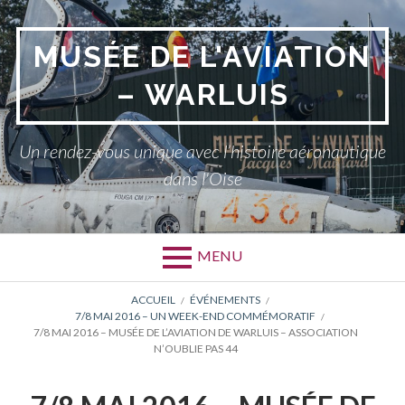
Aller
au
MUSÉE DE L'AVIATION
contenu
– WARLUIS
Un rendez-vous unique avec l’histoire aéronautique
dans l'Oise
MENU
FIL
ACCUEIL
ÉVÉNEMENTS
7/8 MAI 2016 – UN WEEK-END COMMÉMORATIF
D'ARIANE
7/8 MAI 2016 – MUSÉE DE L’AVIATION DE WARLUIS – ASSOCIATION
N’OUBLIE PAS 44