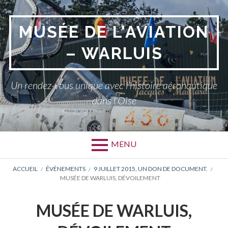
Aller
au
MUSÉE DE L'AVIATION
contenu
– WARLUIS
Un rendez-vous unique avec l’histoire aéronautique
dans l'Oise
MENU
FIL
ACCUEIL
ÉVÉNEMENTS
9 JUILLET 2015, UN DON DE DOCUMENT.
MUSÉE DE WARLUIS, DÉVOILEMENT
D'ARIANE
MUSÉE DE WARLUIS,