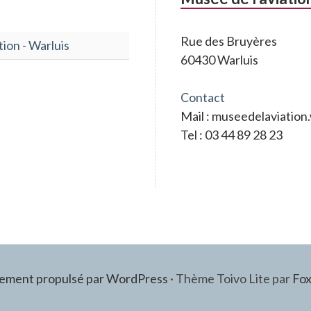
Rue des Bruyères
tion - Warluis
60430 Warluis
Contact
Mail : museedelaviatio
Tel : 03 44 89 28 23
rement propulsé par WordPress
·
Thème Toivo Lite par
Fox