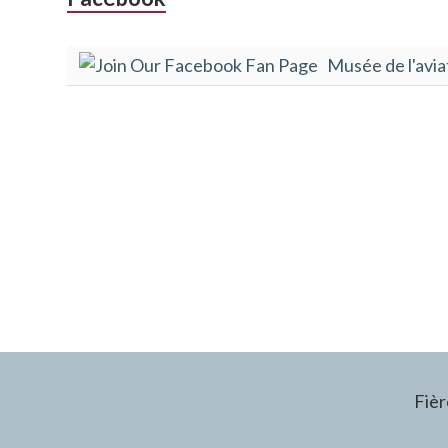
Colonne
latérale
Musée de l'avia
subsidiaire
Fiè