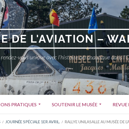
E DE L'AVIATION – WA
rendez-vous unique avec l’histoire aéronautique dans l'
ONS PRATIQUES
SOUTENIR LE MUSÉE
REVUE 
S
JOURNÉE SPÉCIALE 1ER AVRIL.
RALLYE UNILASALLE AU MUSÉE DE L