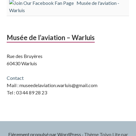
Musée de l'aviation -
subsidiaire
Warluis
Musée de l’aviation – Warluis
Rue des Bruyères
60430 Warluis
Contact
Mail : museedelaviation.warluis@gmail.com
Tel : 03 44 89 28 23
Fièrement propulsé par WordPress
·
Thème Toivo Lite par