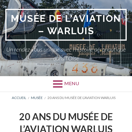
Aller
au
MUSÉE DE L'AVIATION
contenu
– WARLUIS
Un rendez-vous unique avec l’histoire aéronautique
dans l'Oise
MENU
FIL
ACCUEIL
MUSÉE
20 ANS DU MUSÉE DE L’AVIATION WARLUIS
D'ARIANE
20 ANS DU MUSÉE DE
L’AVIATION WARLUIS