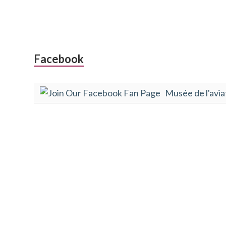
Colonne
Facebook
latérale
Musée de l'avia
subsidiaire