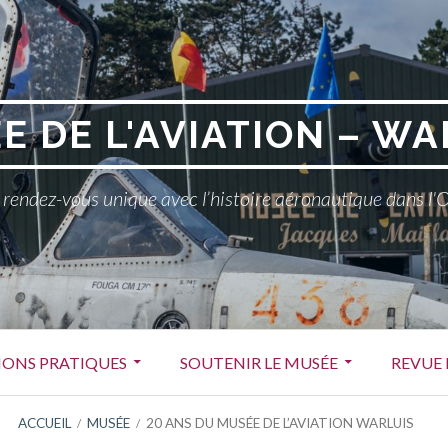
E DE L'AVIATION – WA
rendez-vous unique avec l’histoire aéronautique dans l'
ONS PRATIQUES
SOUTENIR LE MUSÉE
REVUE 
ACCUEIL
MUSÉE
20 ANS DU MUSÉE DE L’AVIATION WARLUIS