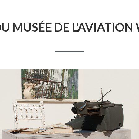
DU MUSÉE DE L’AVIATION