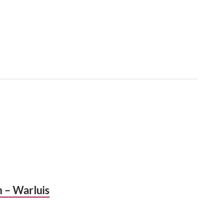
n – Warluis