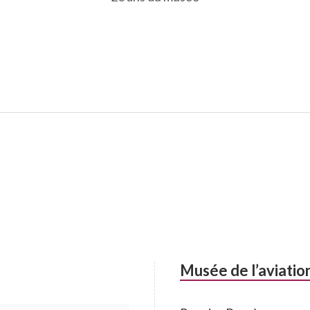
Musée de l’aviatio