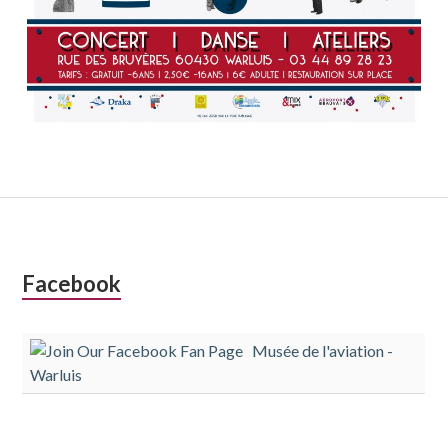
Colonne
Facebook
latérale
Musée de l'aviation -
subsidiaire
Warluis