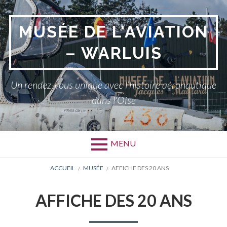
Aller
au
MUSÉE DE L'AVIATION
contenu
– WARLUIS
Un rendez-vous unique avec l’histoire aéronautique
dans l'Oise
MENU
FIL
ACCUEIL
MUSÉE
AFFICHE DES 20 ANS
D'ARIANE
AFFICHE DES 20 ANS