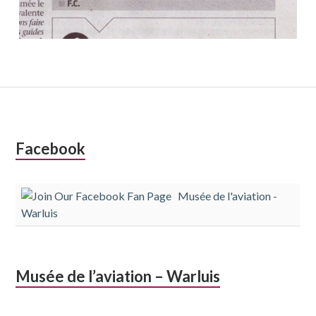
Colonne
Facebook
latérale
Musée de l'aviation -
subsidiaire
Warluis
Musée de l’aviation – Warluis