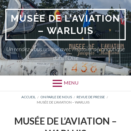
Aller
au
MUSÉE DE L'AVIATION
contenu
– WARLUIS
Un rendez-vous unique avec l’histoire aéronautique
dans l'Oise
MENU
FIL
ACCUEIL
ON PARLE DE NOUS
REVUE DE PRESSE
MUSÉE DE L’AVIATION – WARLUIS
D'ARIANE
MUSÉE DE L’AVIATION –