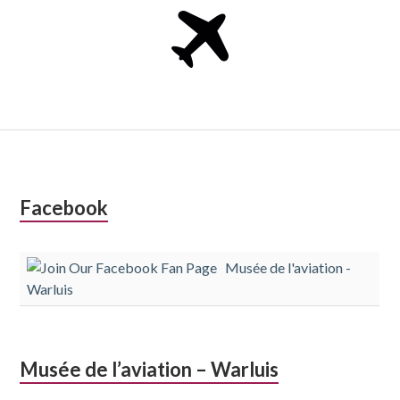
Colonne
Facebook
latérale
Musée de l'aviation -
subsidiaire
Warluis
Musée de l’aviation – Warluis