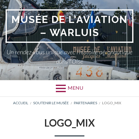
Aller
au
MUSÉE DE L'AVIATION
contenu
– WARLUIS
Un rendez-vous unique avec l’histoire aéronautique
dans l'Oise
MENU
FIL
ACCUEIL
SOUTENIR LE MUSÉE
PARTENAIRES
LOGO_MIX
D'ARIANE
LOGO_MIX