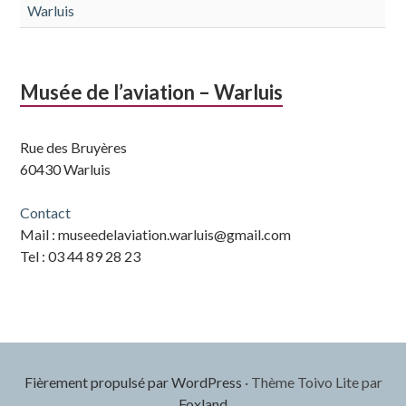
Warluis
Musée de l’aviation – Warluis
Rue des Bruyères
60430 Warluis
Contact
Mail : museedelaviation.warluis@gmail.com
Tel : 03 44 89 28 23
Fièrement propulsé par WordPress
·
Thème Toivo Lite par
Foxland