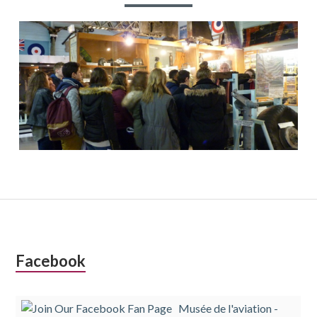
Colonne
Facebook
latérale
Musée de l'aviation -
subsidiaire