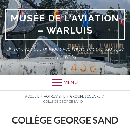
Aller
au
MUSÉE DE L'AVIATION
contenu
– WARLUIS
Un rendez-vous unique avec l’histoire aéronautique
dans l'Oise
MENU
FIL
ACCUEIL
VOTRE VISITE
GROUPE SCOLAIRE
COLLÈGE GEORGE SAND
D'ARIANE
COLLÈGE GEORGE SAND