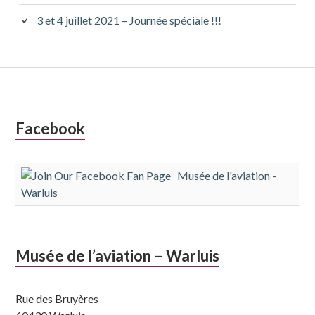
3 et 4 juillet 2021 – Journée spéciale !!!
Colonne
Facebook
latérale
Musée de l'aviation -
subsidiaire
Warluis
Musée de l’aviation – Warluis
Rue des Bruyères