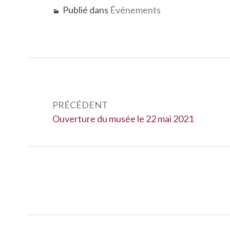
Publié dans
Événements
Navigation
de
PRÉCÉDENT
Précédent :
Ouverture du musée le 22 mai 2021
l’article