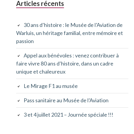
Barre
Articles récents
D'ARIANE
latérale
30 ans d’histoire : le Musée de l’Aviation de
principale
Warluis, un héritage familial, entre mémoire et
passion
Appel aux bénévoles : venez contribuer à
faire vivre 80 ans d’histoire, dans un cadre
unique et chaleureux
Le Mirage F1 au musée
Pass sanitaire au Musée de l’Aviation
3 et 4 juillet 2021 – Journée spéciale !!!