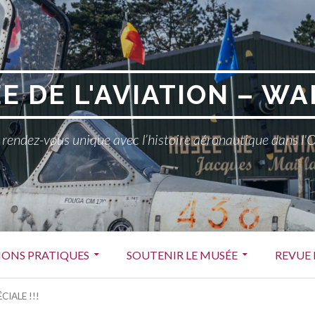
E DE L'AVIATION – WA
rendez-vous unique avec l’histoire aéronautique dans l'
ONS PRATIQUES
SOUTENIR LE MUSÉE
REVUE 
CIALE !!!