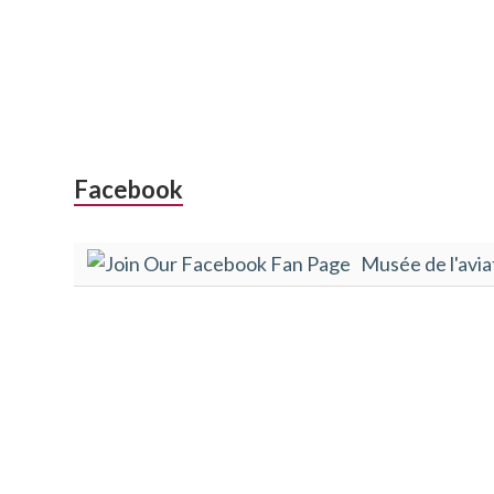
Colonne
Facebook
latérale
Musée de l'avia
subsidiaire