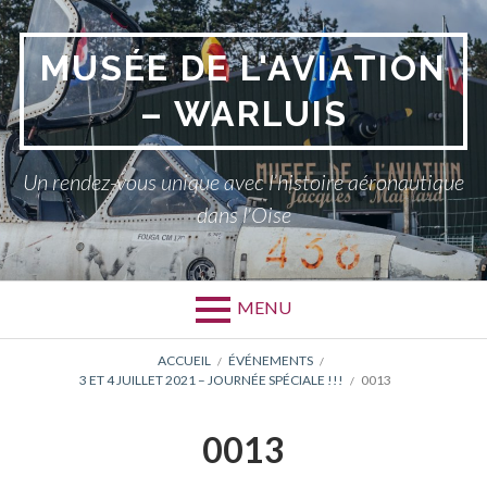
Aller
au
MUSÉE DE L'AVIATION
contenu
– WARLUIS
Un rendez-vous unique avec l’histoire aéronautique
dans l'Oise
MENU
FIL
ACCUEIL
ÉVÉNEMENTS
3 ET 4 JUILLET 2021 – JOURNÉE SPÉCIALE !!!
0013
D'ARIANE
0013