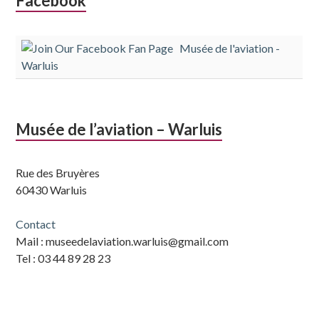
Colonne
Facebook
latérale
Musée de l'aviation -
subsidiaire
Warluis
Musée de l’aviation – Warluis
Rue des Bruyères
60430 Warluis
Contact
Mail : museedelaviation.warluis@gmail.com
Tel : 03 44 89 28 23