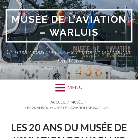
Aller
au
MUSÉE DE L'AVIATION
contenu
– WARLUIS
Un rendez-vous unique avec l’histoire aéronautique
dans l'Oise
MENU
FIL
ACCUEIL
MUSÉE
LES 20 ANS DU MUSÉE DE L’AVIATION DE WARLUIS
D'ARIANE
LES 20 ANS DU MUSÉE DE