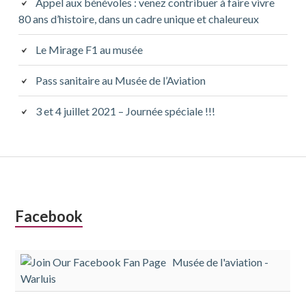
Appel aux bénévoles : venez contribuer à faire vivre
80 ans d’histoire, dans un cadre unique et chaleureux
Le Mirage F1 au musée
Pass sanitaire au Musée de l’Aviation
3 et 4 juillet 2021 – Journée spéciale !!!
Colonne
Facebook
latérale
Musée de l'aviation -
subsidiaire
Warluis