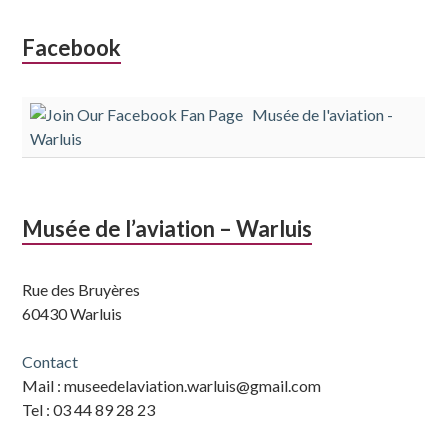
Colonne
Facebook
latérale
Musée de l'aviation -
subsidiaire
Warluis
Musée de l’aviation – Warluis
Rue des Bruyères
60430 Warluis
Contact
Mail : museedelaviation.warluis@gmail.com
Tel : 03 44 89 28 23