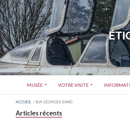
Aller
au
contenu
ÉTI
Menu
MUSÉE
VOTRE VISITE
INFORMATI
principal
FIL
ACCUEIL
BIA GEORGES SAND
Barre
Articles récents
D'ARIANE
latérale