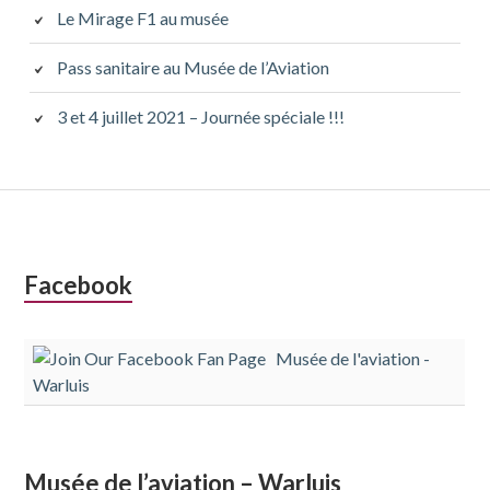
Le Mirage F1 au musée
Pass sanitaire au Musée de l’Aviation
3 et 4 juillet 2021 – Journée spéciale !!!
Colonne
Facebook
latérale
Musée de l'aviation -
subsidiaire
Warluis
Musée de l’aviation – Warluis