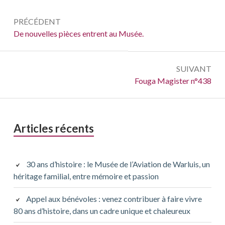
Navigation
PRÉCÉDENT
de
Précédent :
De nouvelles pièces entrent au Musée.
l’article
SUIVANT
Suivant :
Fouga Magister n°438
Barre
Articles récents
latérale
principale
30 ans d’histoire : le Musée de l’Aviation de Warluis, un
héritage familial, entre mémoire et passion
Appel aux bénévoles : venez contribuer à faire vivre
80 ans d’histoire, dans un cadre unique et chaleureux