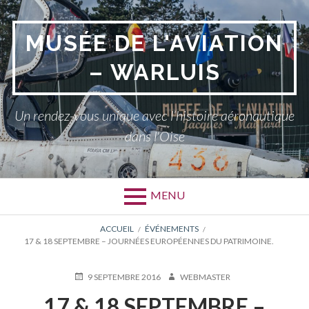
Aller
au
MUSÉE DE L'AVIATION
contenu
– WARLUIS
Un rendez-vous unique avec l’histoire aéronautique
dans l'Oise
MENU
FIL
ACCUEIL
ÉVÉNEMENTS
17 & 18 SEPTEMBRE – JOURNÉES EUROPÉENNES DU PATRIMOINE.
D'ARIANE
PUBLIÉ
AUTEUR
9 SEPTEMBRE 2016
WEBMASTER
LE
17 & 18 SEPTEMBRE –