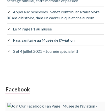
héritage familial, entre mémoire et passion
Appel aux bénévoles : venez contribuer à faire vivre
80 ans d’histoire, dans un cadre unique et chaleureux
Le Mirage F1 au musée
Pass sanitaire au Musée de l’Aviation
3 et 4 juillet 2021 – Journée spéciale !!!
Colonne
Facebook
latérale
Musée de l'aviation -
subsidiaire