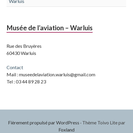
Warluis
Musée de l’aviation – Warluis
Rue des Bruyères
60430 Warluis
Contact
Mail : museedelaviation.warluis@gmail.com
Tel : 03 44 89 28 23
Fièrement propulsé par WordPress
·
Thème Toivo Lite par
Foxland