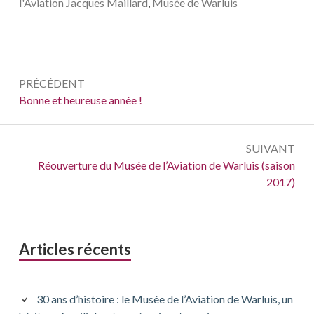
l'Aviation Jacques Maillard
,
Musée de Warluis
Navigation
PRÉCÉDENT
de
Précédent :
Bonne et heureuse année !
l’article
SUIVANT
Suivant :
Réouverture du Musée de l’Aviation de Warluis (saison
2017)
Barre
Articles récents
latérale
principale
30 ans d’histoire : le Musée de l’Aviation de Warluis, un