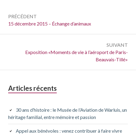
Navigation
PRÉCÉDENT
de
Précédent :
15 décembre 2015 – Échange d’animaux
l’article
SUIVANT
Suivant :
Exposition «Moments de vie à l’aéroport de Paris-
Beauvais-Tillé»
Barre
Articles récents
latérale
principale
30 ans d’histoire : le Musée de l’Aviation de Warluis, un
héritage familial, entre mémoire et passion
Appel aux bénévoles : venez contribuer à faire vivre