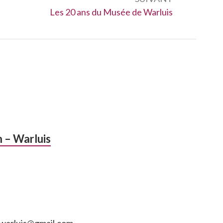
Suivant :
Les 20 ans du Musée de Warluis
n – Warluis
n.warluis@gmail.com