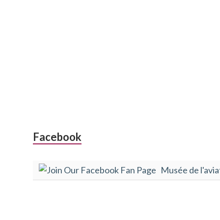
Colonne
Facebook
latérale
Musée de l'avia
subsidiaire