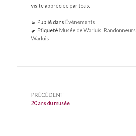
visite appréciée par tous.
Publié dans
Événements
Etiqueté
Musée de Warluis
,
Randonneurs R
Warluis
Navigation
de
PRÉCÉDENT
Précédent :
20 ans du musée
l’article