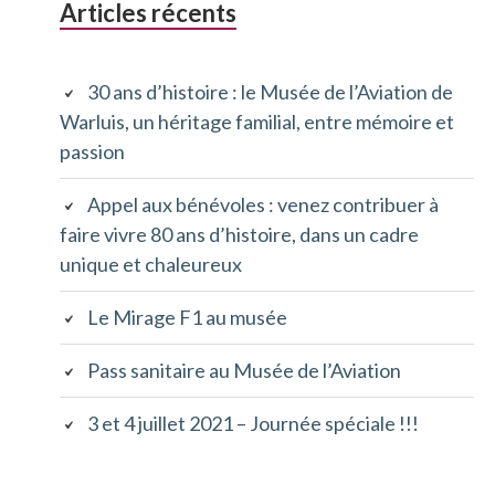
Barre
Articles récents
D'ARIANE
latérale
30 ans d’histoire : le Musée de l’Aviation de
principale
Warluis, un héritage familial, entre mémoire et
passion
Appel aux bénévoles : venez contribuer à
faire vivre 80 ans d’histoire, dans un cadre
unique et chaleureux
Le Mirage F1 au musée
Pass sanitaire au Musée de l’Aviation
3 et 4 juillet 2021 – Journée spéciale !!!