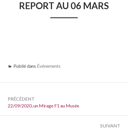
REPORT AU 06 MARS
Publié dans
Événements
Navigation
PRÉCÉDENT
de
Précédent :
22/09/2020, un Mirage F1 au Musée
l’article
SUIVANT