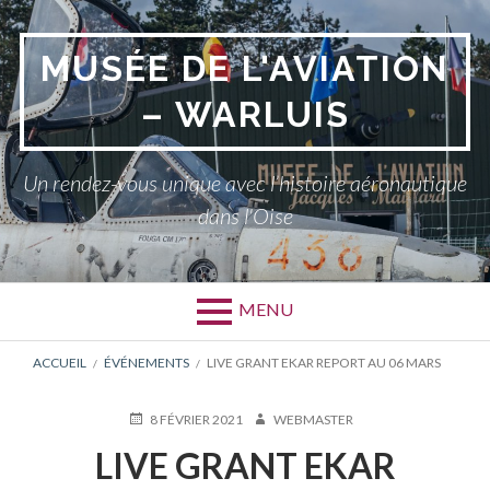
Aller
au
MUSÉE DE L'AVIATION
contenu
– WARLUIS
Un rendez-vous unique avec l’histoire aéronautique
dans l'Oise
MENU
FIL
ACCUEIL
ÉVÉNEMENTS
LIVE GRANT EKAR REPORT AU 06 MARS
D'ARIANE
PUBLIÉ
AUTEUR
8 FÉVRIER 2021
WEBMASTER
LE
LIVE GRANT EKAR