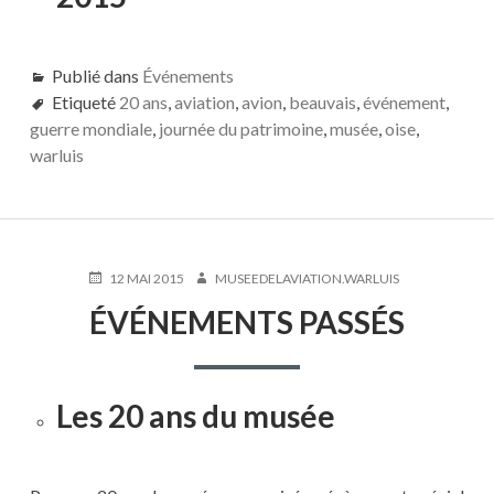
Publié dans
Événements
Etiqueté
20 ans
,
aviation
,
avion
,
beauvais
,
événement
,
guerre mondiale
,
journée du patrimoine
,
musée
,
oise
,
warluis
PUBLIÉ
AUTEUR
12 MAI 2015
MUSEEDELAVIATION.WARLUIS
LE
ÉVÉNEMENTS PASSÉS
Les 20 ans du musée