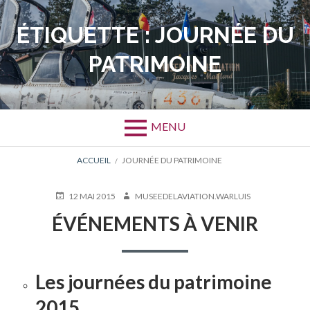
Aller
au
ÉTIQUETTE :
JOURNÉE DU
contenu
PATRIMOINE
MENU
FIL
ACCUEIL
JOURNÉE DU PATRIMOINE
D'ARIANE
PUBLIÉ
AUTEUR
12 MAI 2015
MUSEEDELAVIATION.WARLUIS
LE
ÉVÉNEMENTS À VENIR
Les journées du patrimoine
2015