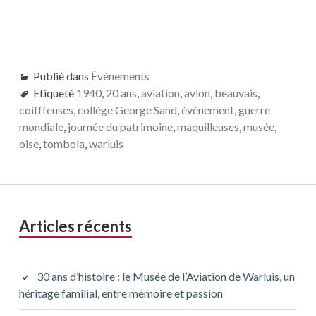
Publié dans
Événements
Etiqueté
1940
,
20 ans
,
aviation
,
avion
,
beauvais
,
coifffeuses
,
collège George Sand
,
événement
,
guerre
mondiale
,
journée du patrimoine
,
maquilleuses
,
musée
,
oise
,
tombola
,
warluis
Barre
Articles récents
latérale
principale
30 ans d’histoire : le Musée de l’Aviation de Warluis, un
héritage familial, entre mémoire et passion