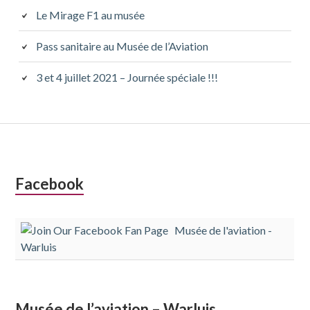
Le Mirage F1 au musée
Pass sanitaire au Musée de l’Aviation
3 et 4 juillet 2021 – Journée spéciale !!!
Colonne
Facebook
latérale
Musée de l'aviation -
subsidiaire
Warluis
Musée de l’aviation – Warluis