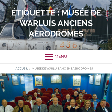
Aller
au
ÉTIQUETTE :
MUSÉE DE
contenu
WARLUIS ANCIENS
AERODROMES
MENU
FIL
ACCUEIL
MUSÉE DE WARLUIS ANCIENS AERODROMES
D'ARIANE