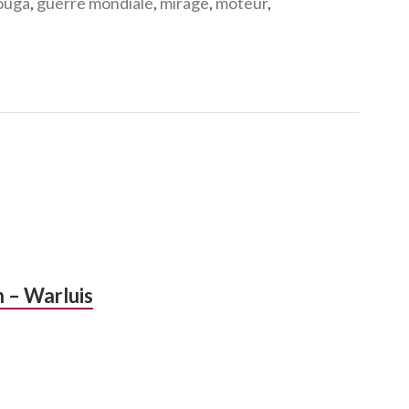
ouga
,
guerre mondiale
,
mirage
,
moteur
,
n – Warluis