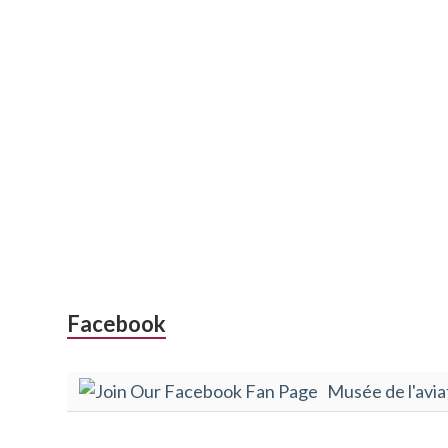
Colonne
Facebook
latérale
Musée de l'avia
subsidiaire