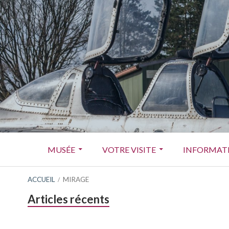
Aller
au
contenu
Menu
MUSÉE
VOTRE VISITE
INFORMATI
principal
FIL
ACCUEIL
MIRAGE
Barre
Articles récents
D'ARIANE
latérale