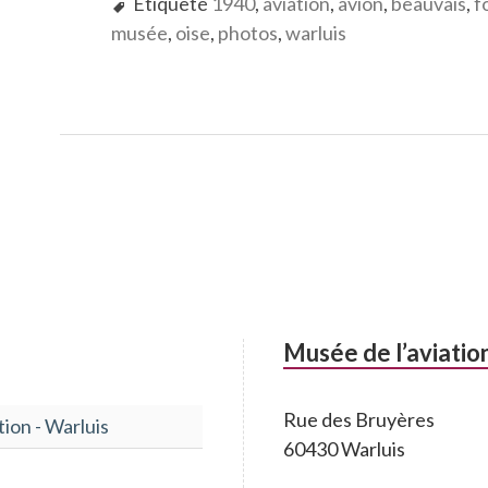
Etiqueté
1940
,
aviation
,
avion
,
beauvais
,
f
musée
,
oise
,
photos
,
warluis
Musée de l’aviatio
Rue des Bruyères
tion - Warluis
60430 Warluis