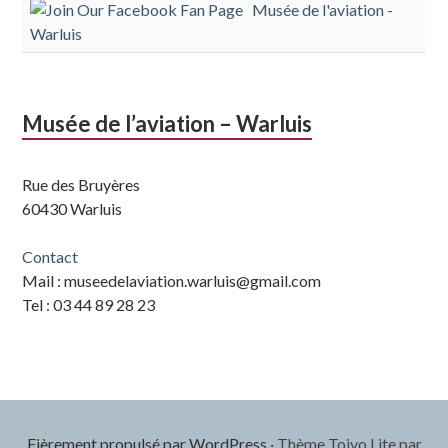
Musée de l'aviation -
subsidiaire
Warluis
Musée de l’aviation – Warluis
Rue des Bruyères
60430 Warluis
Contact
Mail : museedelaviation.warluis@gmail.com
Tel : 03 44 89 28 23
Fièrement propulsé par WordPress
·
Thème Toivo Lite par