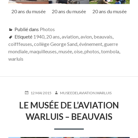
20 ans du musée
20 ans du musée
20 ans du musée
Publié dans
Photos
Etiqueté
1940
,
20 ans
,
aviation
,
avion
,
beauvais
,
coifffeuses
,
collège George Sand
,
événement
,
guerre
mondiale
,
maquilleuses
,
musée
,
oise
,
photos
,
tombola
,
warluis
PUBLIÉ
AUTEUR
12 MAI 2015
MUSEEDELAVIATION.WARLUIS
LE
LE MUSÉE DE L’AVIATION
WARLUIS – BEAUVAIS