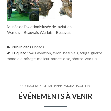
Musée de l’aviation
Musée de l’aviation
Warluis – Beauvais
Warluis – Beauvais
Publié dans
Photos
Etiqueté
1940
,
aviation
,
avion
,
beauvais
,
fouga
,
guerre
mondiale
,
mirage
,
moteur
,
musée
,
oise
,
photos
,
warluis
PUBLIÉ
AUTEUR
12 MAI 2015
MUSEEDELAVIATION.WARLUIS
LE
ÉVÉNEMENTS À VENIR