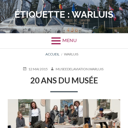
Aller
au
ÉTIQUETTE :
WARLUIS
contenu
MENU
FIL
ACCUEIL
WARLUIS
D'ARIANE
PUBLIÉ
AUTEUR
12 MAI 2015
MUSEEDELAVIATION.WARLUIS
LE
20 ANS DU MUSÉE