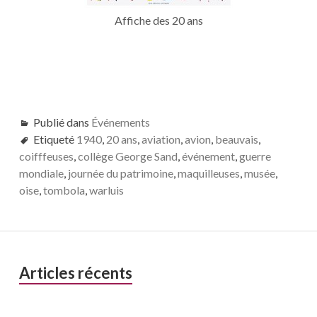
Affiche des 20 ans
Publié dans
Événements
Etiqueté
1940
,
20 ans
,
aviation
,
avion
,
beauvais
,
coifffeuses
,
collège George Sand
,
événement
,
guerre
mondiale
,
journée du patrimoine
,
maquilleuses
,
musée
,
oise
,
tombola
,
warluis
Barre
Articles récents
latérale