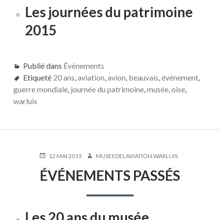
Les journées du patrimoine
2015
Publié dans
Événements
Etiqueté
20 ans
,
aviation
,
avion
,
beauvais
,
événement
,
guerre mondiale
,
journée du patrimoine
,
musée
,
oise
,
warluis
PUBLIÉ
AUTEUR
12 MAI 2015
MUSEEDELAVIATION.WARLUIS
LE
ÉVÉNEMENTS PASSÉS
Les 20 ans du musée