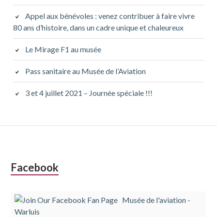
Appel aux bénévoles : venez contribuer à faire vivre
80 ans d’histoire, dans un cadre unique et chaleureux
Le Mirage F1 au musée
Pass sanitaire au Musée de l’Aviation
3 et 4 juillet 2021 – Journée spéciale !!!
Colonne
Facebook
latérale
Musée de l'aviation -
subsidiaire
Warluis