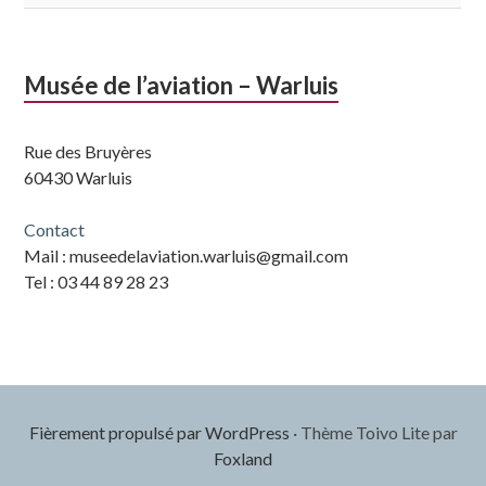
Musée de l’aviation – Warluis
Rue des Bruyères
60430 Warluis
Contact
Mail : museedelaviation.warluis@gmail.com
Tel : 03 44 89 28 23
Fièrement propulsé par WordPress
·
Thème Toivo Lite par
Foxland