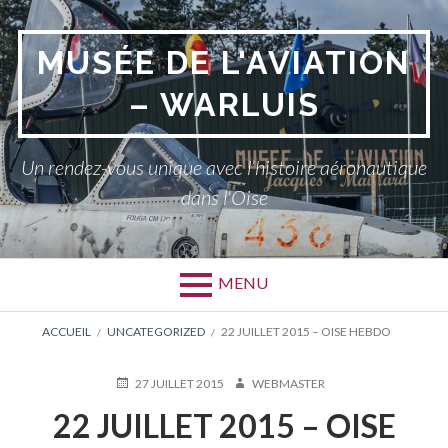
Aller
au
MUSÉE DE L'AVIATION
contenu
– WARLUIS
Un rendez-vous unique avec l’histoire aéronautique
dans l'Oise
MENU
FIL
ACCUEIL
UNCATEGORIZED
22 JUILLET 2015 – OISE HEBDO
D'ARIANE
PUBLIÉ
AUTEUR
27 JUILLET 2015
WEBMASTER
LE
22 JUILLET 2015 – OISE