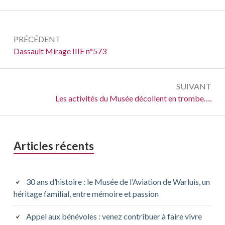
Navigation
PRÉCÉDENT
de
Précédent :
Dassault Mirage IIIE n°573
l’article
SUIVANT
Suivant :
Les activités du Musée décollent en trombe….
Barre
Articles récents
latérale
principale
30 ans d’histoire : le Musée de l’Aviation de Warluis, un
héritage familial, entre mémoire et passion
Appel aux bénévoles : venez contribuer à faire vivre