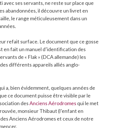
i avec ses servants, ne reste sur place que
ses abandonnées, il découvre un livret en
vaille, le range méticuleusement dans un
’années.
ur refait surface. Le document que ce gosse
t en fait un manuel d’identification des
servants de « Flak » (DCA allemande) les
 des différents appareils alliés anglo-
qui a, bien évidemment, quelques années de
 que ce document puisse être visible par le
ssociation des
Anciens Aérodromes
qui le met
rouvée, monsieur Thibaut (l’enfant en
on des Anciens Aérodromes et ceux de notre
mmencer.