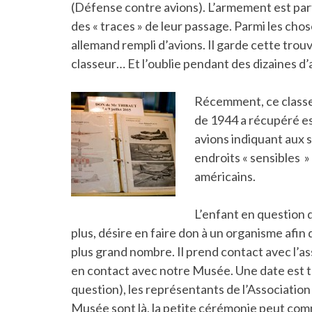
(Défense contre avions). L’armement est part
des « traces » de leur passage. Parmi les cho
allemand rempli d’avions. Il garde cette trou
classeur… Et l’oublie pendant des dizaines d
Récemment, ce classe
de 1944 a récupéré es
avions indiquant aux 
endroits « sensibles »
américains.
L’enfant en question 
plus, désire en faire don à un organisme afin
plus grand nombre. Il prend contact avec l’a
en contact avec notre Musée. Une date est t
question), les représentants de l’Associati
Musée sont là, la petite cérémonie peut co